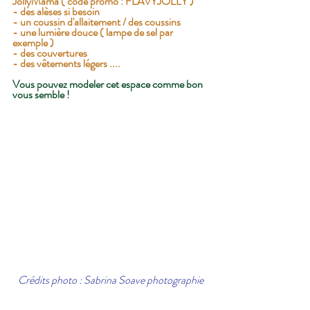
JollyMama ( code promo : FLAVYJOLLY ) 
- des alèses si besoin
- un coussin d'allaitement / des coussins
- une lumière douce ( lampe de sel par 
exemple ) 
- des couvertures
- des vêtements légers .... 
Vous pouvez modeler cet espace comme bon 
vous semble !
Crédits photo : Sabrina Soave photographie