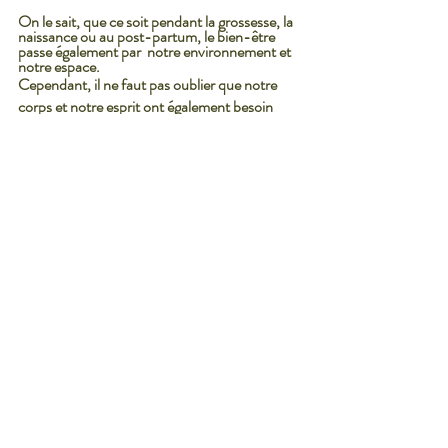
On le sait, que ce soit pendant la grossesse, la 
naissance ou au post-partum, le bien-être 
passe également par  notre environnement et 
notre espace. 
Cependant, il ne faut pas oublier que notre 
corps et notre esprit ont également besoin 
d'un environnement sain, d'air pur, de 
mouvement et d'équilibre énergétique et 
émotionnel pour être en harmonie. 
Une mama bien dans ses bottes et dans son 
corps sera d'autant plus disponible pour 
prendre osin d'elle et de bébé. 
Les délicieux moments lactés n'en seront que 
favorisés ! 
ON PREND L'AIR :
S'aérer et prendre des bains de nature est 
important pour être détendue et épanouie. 
Que ce soit une balade en forêt, au parc ou 
même ouvrir les fenêtres une dizaine de 
minutes par jour pour aérer, c'est un réflexe 
quotidien à avoir. 
Bébé en profitera autant que vous ! 