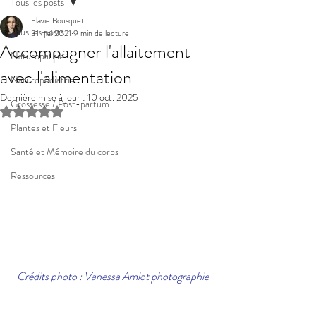
Tous les posts
Flavie Bousquet
Tous les posts
31 mai 2021
9 min de lecture
Accompagner l'allaitement
Naturopathie
avec l'alimentation
Naturopédiatrie
Dernière mise à jour :
10 oct. 2025
Grossesse / Post-partum
Noté NaN étoiles sur 5.
Plantes et Fleurs
Santé et Mémoire du corps
Ressources
Crédits photo : Vanessa Amiot photographie