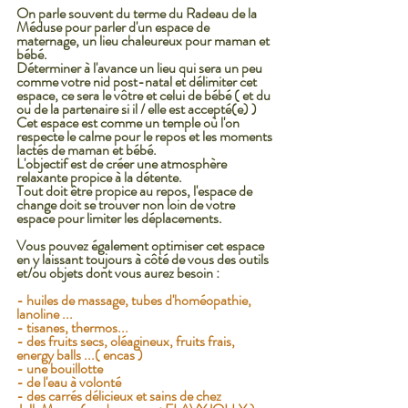
On parle souvent du terme du Radeau de la 
Méduse pour parler d'un espace de 
maternage, un lieu chaleureux pour maman et 
bébé.
Déterminer à l'avance un lieu qui sera un peu 
comme votre nid post-natal et délimiter cet 
espace, ce sera le vôtre et celui de bébé ( et du 
ou de la partenaire si il / elle est accepté(e) ) 
Cet espace est comme un temple où l'on 
respecte le calme pour le repos et les moments 
lactés de maman et bébé. 
L'objectif est de créer une atmosphère 
relaxante propice à la détente.
Tout doit être propice au repos, l'espace de 
change doit se trouver non loin de votre 
espace pour limiter les déplacements.
Vous pouvez également optimiser cet espace 
en y laissant toujours à côté de vous des outils 
et/ou objets dont vous aurez besoin : 
- huiles de massage, tubes d'homéopathie, 
lanoline ... 
- tisanes, thermos...
- des fruits secs, oléagineux, fruits frais, 
energy balls ...( encas ) 
- une bouillotte
- de l'eau à volonté 
- des carrés délicieux et sains de chez 