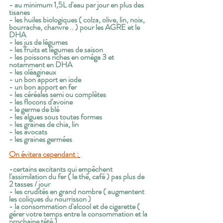
- au minimum 1,5L d'eau par jour en plus des 
tisanes
- les huiles biologiques ( colza, olive, lin, noix, 
bourrache, chanvre .. ) pour les AGRE et le 
DHA
- les jus de légumes
- les fruits et légumes de saison
- les poissons riches en oméga 3 et 
notamment en DHA
- les oléagineux
- un bon apport en iode
- un bon apport en fer
- les céréales semi ou complètes
- les flocons d'avoine
- le germe de blé
- les algues sous toutes formes
- les graines de chia, lin
- les avocats
- les graines germées
On évitera cependant :
-certains excitants qui empêchent 
l'assimilation du fer ( le thé, café ) pas plus de 
2 tasses / jour
- les crudités en grand nombre ( augmentent 
les coliques du nourrisson ) 
- la consommation d'alcool et de cigarette ( 
gérer votre temps entre la consommation et la 
prochaine tété ) 