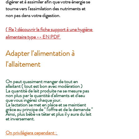
digérer et à assimiler afin que votre énergie se 
tourne vers l'assimilation des nutriments et 
non pas dans votre digestion. 
( Re ) découvrir la fiche support à une hygiène 
alimentaire type -- EN PDF
Adapter l'alimentation à 
l'allaitement
On peut quasiment manger de tout en 
allaitant ( tout est bon avec modération )
La quantité de lait produite ne se mesure pas 
non plus par la quantité d'aliments et d'eau 
que vous ingérez chaque jour. 
La lactation se met en place et se maintient 
grâce au principe de " l'offre et de la demande " 
Ainsi, plus bébé va téter et plus il y aura du lait 
et inversement.
On privilégiera cependant :