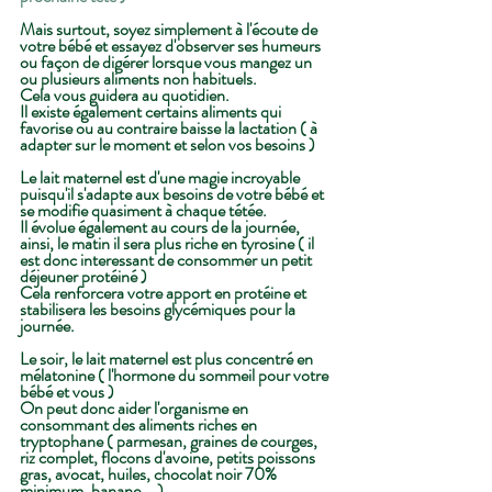
Mais surtout, soyez simplement à l'écoute de 
votre bébé et essayez d'observer ses humeurs 
ou façon de digérer lorsque vous mangez un 
ou plusieurs aliments non habituels.
Cela vous guidera au quotidien.
Il existe également certains aliments qui 
favorise ou au contraire baisse la lactation ( à 
adapter sur le moment et selon vos besoins )
Le lait maternel est d'une magie incroyable 
puisqu'il s'adapte aux besoins de votre bébé et 
se modifie quasiment à chaque tétée.
Il évolue également au cours de la journée, 
ainsi, le matin il sera plus riche en tyrosine ( il 
est donc interessant de consommer un petit 
déjeuner protéiné ) 
Cela renforcera votre apport en protéine et 
stabilisera les besoins glycémiques pour la 
journée.
Le soir, le lait maternel est plus concentré en 
mélatonine ( l'hormone du sommeil pour votre 
bébé et vous )
On peut donc aider l'organisme en 
consommant des aliments riches en 
tryptophane ( parmesan, graines de courges, 
riz complet, flocons d'avoine, petits poissons 
gras, avocat, huiles, chocolat noir 70% 
minimum, banane... )