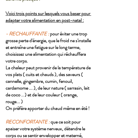
Voici trois points sur lesquels vous baser pour 
adapter votre alimentation en post-natal :
- RECHAUFFANTE :
 pour éviter une trop 
grosse perte d'énergie, que le froid ne s'installe 
et entraîne une fatigue sur le long terme, 
choisissez une alimentation qui réchauffera 
votre corps. 
La chaleur peut provenir de la température de 
vos plats ( cuits et chauds ), des saveurs ( 
cannelle, gingembre, cumin, fenouil, 
cardamome ... ), de leur nature ( sarrasin, lait 
de coco .. ) et de leur couleur ( orange, 
rouge... ) 
On préfère apporter du chaud même en été ! 
RECONFORTANTE :
 que ce soit pour 
apaiser votre système nerveux, détendre le 
corps ou se sentir envelopper et materné, 