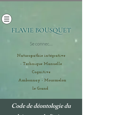
FLAVIE BOUSQUET
Se connecter
Naturopathie intégrative
- Technique Manuelle
Cognitive
Ambonnay - Mourmelon
le Grand
Code de déontologie du