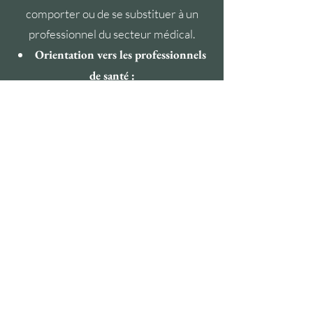
comporter ou de se substituer à un
professionnel du secteur médical.
Orientation vers les professionnels
de santé :
Les professionnels de la médecine
douce s'engagent à orienter
rapidement leur client vers un médecin
ou un spécialiste en cas de doute sur
son état de santé, et à s'abstenir
d'accompagner un client dont la
situation n'est pas compatible avec les
techniques de bien-être.
Respect de la confidentialité :
Les professionnels de la médecine
douce s'engagent à respecter la